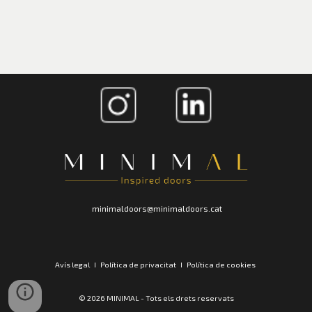
minimaldoors@minimaldoors.cat
Av
ís
legal I Política de privaci
t
a
t
I Política de cookies
© 2026 MINIMAL - To
ts
els
d
ret
s reserva
t
s